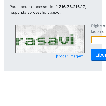
Para liberar o acesso
do IP
216.73.216.17
,
responda ao desafio abaixo.
Digite 
lado no
[trocar imagem]